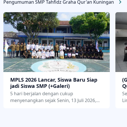
Pengumuman SMP Tahfidz Graha Qur'an Kuningan
MPLS 2026 Lancar, Siswa Baru Siap
(
jadi Siswa SMP (+Galeri)
Q
5 hari berjalan dengan cukup
Se
menyenangkan sejak Senin, 13 Juli 2026,
Li
Masa Pengenalan Lingkungan Sekolah
Gr
(MPLS) di SMP Tahfidz Graha Quran
17
akhirnya