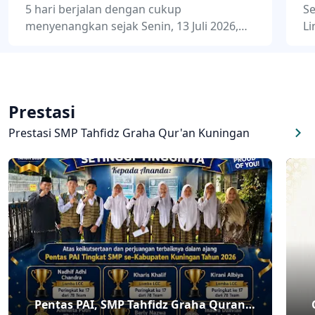
5 hari berjalan dengan cukup
Se
menyenangkan sejak Senin, 13 Juli 2026,
Li
Masa Pengenalan Lingkungan Sekolah
Gr
(MPLS) di SMP Tahfidz Graha Quran
17
akhirnya
Prestasi
Prestasi SMP Tahfidz Graha Qur'an Kuningan
Pentas PAI, SMP Tahfidz Graha Quran