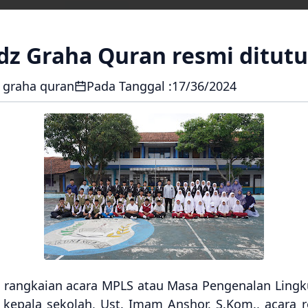
dz Graha Quran resmi ditut
 graha quran
Pada Tanggal :
17/36/2024
ah rangkaian acara MPLS atau Masa Pengenalan Ling
kepala sekolah, Ust. Imam Anshor, S.Kom., acara r