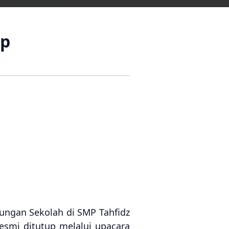
up
kungan Sekolah di SMP Tahfidz
esmi ditutup melalui upacara