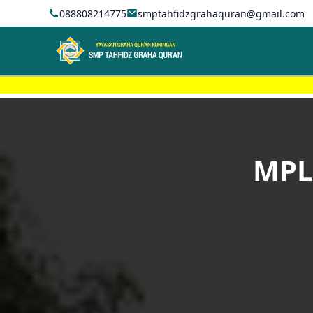
088808214775
smptahfidzgrahaquran@gmail.com
MPL