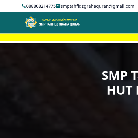
088808214775
smptahfidzgrahaquran@gmail.com
SMP T
HUT 