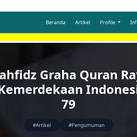
Beranda
Artikel
Profile
In
SELAMAT 
ahfidz Graha Quran R
Kemerdekaan Indonesi
79
#Artikel
#Pengumuman