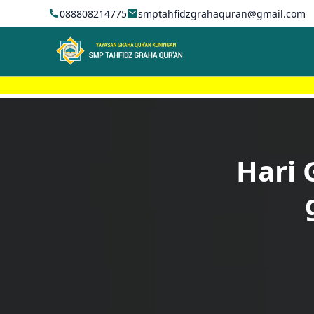
088808214775
smptahfidzgrahaquran@gmail.com
Hari 