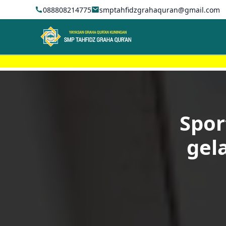
088808214775
smptahfidzgrahaquran@gmail.com
Spor
gela