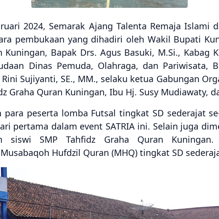
ebruari 2024, Semarak Ajang Talenta Remaja Islami 
ara pembukaan yang dihadiri oleh Wakil Bupati Kun
 Kuningan, Bapak Drs. Agus Basuki, M.Si., Kabag 
udaan Dinas Pemuda, Olahraga, dan Pariwisata, B
j. Rini Sujiyanti, SE., MM., selaku ketua Gabungan O
dz Graha Quran Kuningan, Ibu Hj. Susy Mudiawaty, da
eh para peserta lomba Futsal tingkat SD sederajat
ri pertama dalam event SATRIA ini. Selain juga dim
an siswi SMP Tahfidz Graha Quran Kuningan.
usabaqoh Hufdzil Quran (MHQ) tingkat SD sederaja