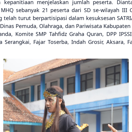
n kepanitiaan menjelaskan jumlah peserta. Diant
HQ sebanyak 21 peserta dari SD se-wilayah III C
telah turut berpartisipasi dalam kesuksesan SATRI
Dinas Pemuda, Olahraga, dan Pariwisata Kabupaten 
Juanda, Komite SMP Tahfidz Graha Quran, DPP IPSS
ga Serangkai, Fajar Toserba, Indah Grosir, Aksara, F